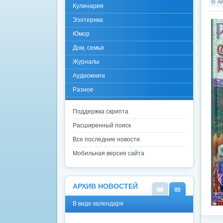
А
Кулинария
Эзотерика
Юмор
Дом, семья
Журналы
Аудиокниги
Разное
Поддержка скрипта
Расширенный поиск
Все последние новости
Мобильная версия сайта
АРХИВ НОВОСТЕЙ
В
В
В виде календаря
виде
виде
списк
кален
а
даря