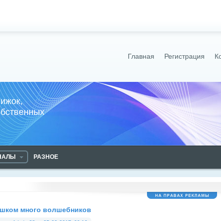
Главная
Регистрация
К
ижок,
обственных
НАЛЫ
РАЗНОЕ
на правах рекламы
шком много волшебников