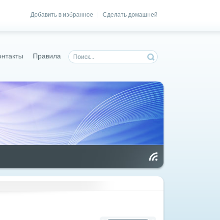
Добавить в избранное
Сделать домашней
|
онтакты
Правила
Чт
ен
ие
RS
S