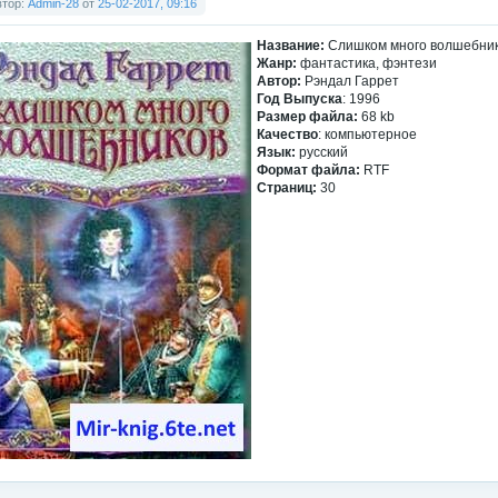
втор:
Admin-28
от
25-02-2017, 09:16
Название:
Слишком много волшебни
Жанр:
фантастика, фэнтези
Автор:
Рэндал Гаррет
Год Выпуска
: 1996
Размер файла:
68 kb
Качество
: компьютерное
Язык:
русский
Формат файла:
RTF
Страниц:
30