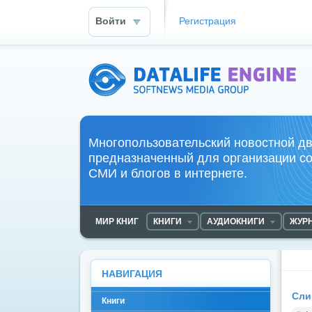
Войти
Регистрация
DataLife Engine - Softnews Media Group
Многопользовательский новостной дв
предназначенный для организации с
СМИ и блогов в интернете.
МИР КНИГ
КНИГИ
АУДИОКНИГИ
ЖУР
НАВИГАЦИЯ
Сли
Книги