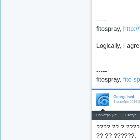
-----
fitospray,
http:/
Logically, I agr
-----
fitospray,
fito s
Georgeined
1 октября 2016 0
^
Регистрация: --
Статус:
???? ?? ? ????
?? ?? ??????.