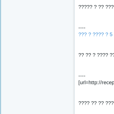
????? ? ?? ???
----
??? ? ???? ? 5
?? ?? ? ???? ?
----
[url=http://rece
???? ?? ?? ???