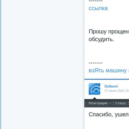
-------
ссылка
Прошу прощени
обсудить.
-------
взЯть машину 
Dallasei
27 июня 2016 13
^
Регистрация: --
Статус:
Спасибо, ушел