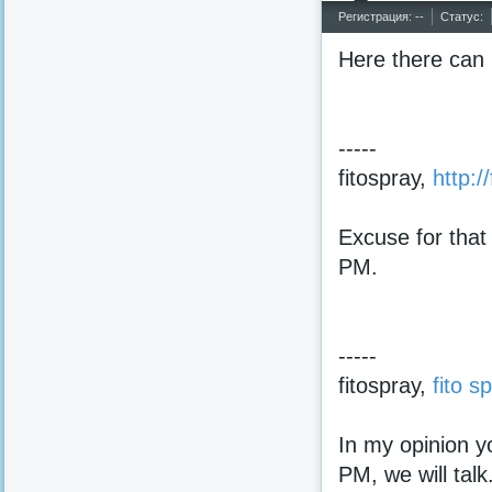
^
Регистрация: --
Статус:
Here there can 
-----
fitospray,
http:/
Excuse for that 
PM.
-----
fitospray,
fito s
In my opinion yo
PM, we will talk