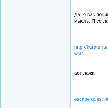
Да, я вас пони
мысль. Я согл
-------
http://karate.r
wkf/
аот лажа
-------
escape quest p