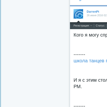
DarrenPt
26 июня 2016 02
^
Регистрация: --
Статус:
Кого я могу сп
-------
школа танцев 
И я с этим сто
PM.
-------