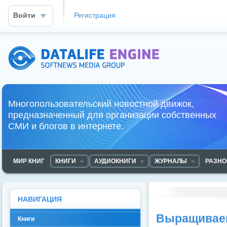
Войти
Регистрация
DataLife Engine - Softnews Media Group
Многопользовательский новостной движок,
предназначенный для организации собственных
СМИ и блогов в интернете.
МИР КНИГ
КНИГИ
АУДИОКНИГИ
ЖУРНАЛЫ
РАЗНО
НАВИГАЦИЯ
Выращиваем
Книги