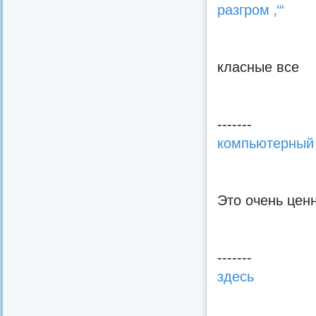
разгром ‚‘“
класные все
-------
компьютерный
Это очень цен
-------
здесь