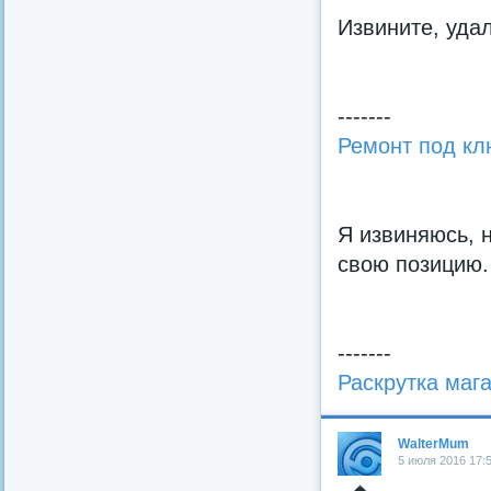
Извините, уда
-------
Ремонт под кл
Я извиняюсь, н
свою позицию.
-------
Раскрутка маг
WalterMum
5 июля 2016 17: