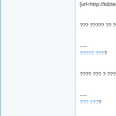
[url=http://lolz
??? ????? ?? ?
----
????? ???
?
???? ??? ? ???
----
??? ???
?