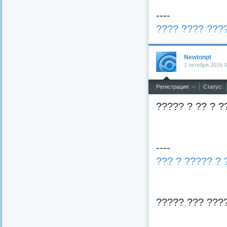
----
???? ???? ???
Newtonpt
1 октября 2016 0
^
Регистрация: --
Статус:
????? ? ?? ? ?
----
??? ? ????? ? 
????? ??? ????