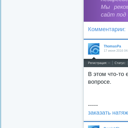
Мы реко
сайт под
Комментарии:
ThomasPa
17 июня 2016 04
^
Регистрация: --
Статус:
В этом что-то 
вопросе.
-----
заказать натя