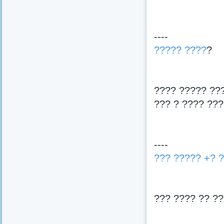
----
????? ????
?
???? ????? ???
??? ? ???? ???
----
??? ????? +? 
??? ???? ?? ??