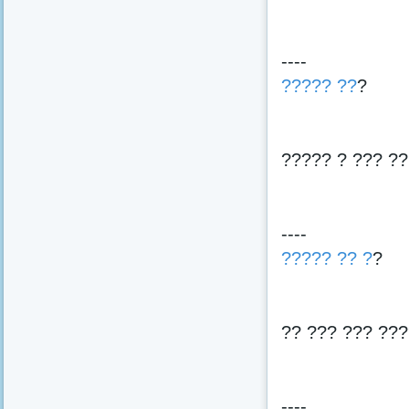
----
????? ??
?
????? ? ??? ?
----
????? ?? ?
?
?? ??? ??? ???
----