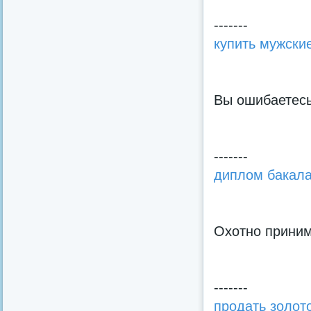
-------
купить мужски
Вы ошибаетесь
-------
диплом бакала
Охотно прини
-------
продать золот