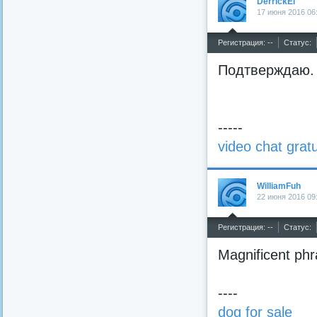
DerrickEl
17 июня 2016 06
^
Регистрация: --
Статус:
Подтверждаю. 
-----
video chat gratu
WilliamFuh
22 июня 2016 09
^
Регистрация: --
Статус:
Magnificent phra
----
dog for sale