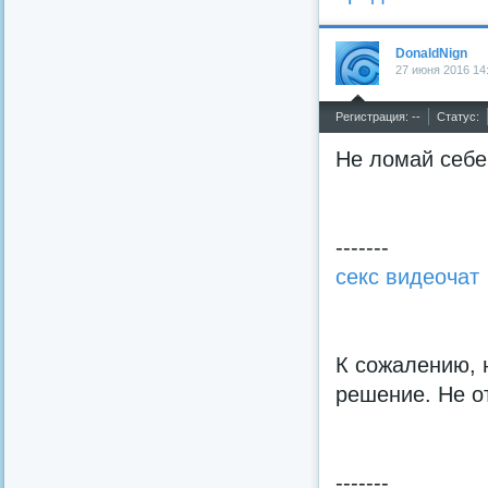
DonaldNign
27 июня 2016 14
^
Регистрация: --
Статус:
Не ломай себе
-------
секс видеочат
К сожалению, 
решение. Не о
-------