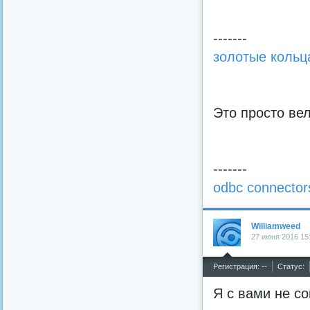
-------
золотые кольц
Это просто ве
-------
odbc connector
Williamweed
27 июня 2016 15
^
Регистрация: --
Статус:
Я с вами не со