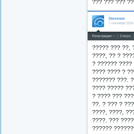
??? ??? ??? ?
Stevenon
7 сентября 2016
^
Регистрация: --
Статус:
????? ??? ??, 
????, ?? ? ???
? ?????? ???? 
???? ???? ? ??
??????? ???. 
???? ????? ???
? ???? ??? ???
??. ? ??? ? ???
????, ????, ??
????. ??? ????
?????? ??????