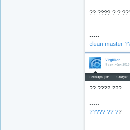
?? ????-? ? ??
-----
clean master ?
VirgilDer
9 сентября 2016
^
Регистрация: --
Статус:
?? ???? ???
-----
????? ?? ?
?