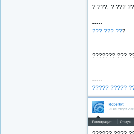
? ???, ? ??? ?
-----
??? ??? ??
?
??????? ??? ?
-----
????? ????? ?
Robertkt
26 сентября 201
^
Регистрация: --
Статус:
?????? ???? ?