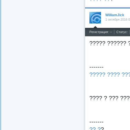
WilliamJick
1 октября 2016 0
^
Регистрация: --
Статус:
????? ?????? ?
-------
????? ???? ??
???? ? ??? ???
-------
?? ?
?