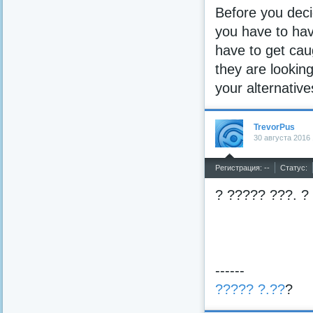
Before you dec
you have to hav
have to get caug
they are looking
your alternativ
TrevorPus
30 августа 2016 
^
Регистрация: --
Статус:
? ????? ???. ?
------
????? ?.??
?