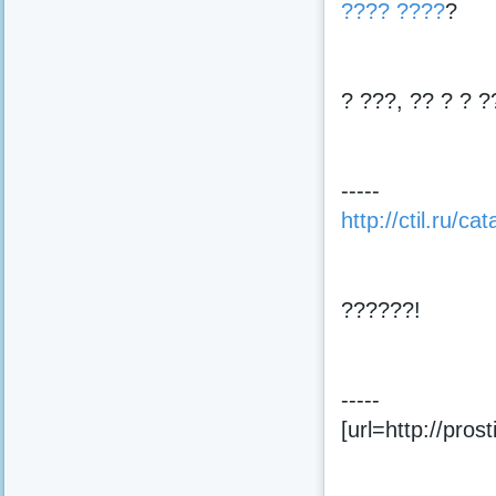
???? ????
?
? ???, ?? ? ? ?
-----
http://ctil.ru/
??????!
-----
[url=http://prost