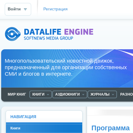
Войти
Регистрация
DataLife Engine - Softnews Media Group
Многопользовательский новостной движок,
предназначенный для организации собственных
СМИ и блогов в интернете.
МИР КНИГ
КНИГИ
АУДИОКНИГИ
ЖУРНАЛЫ
РАЗНО
НАВИГАЦИЯ
Программа
Книги