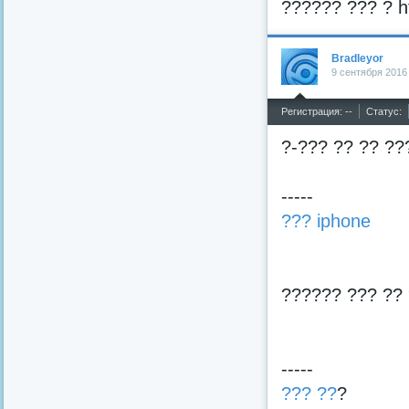
?????? ??? ? ht
Bradleyor
9 сентября 2016
^
Регистрация: --
Статус:
?-??? ?? ?? ??
-----
??? iphone
?????? ??? ??
-----
??? ??
?