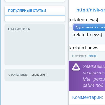
http://disk-
ПОПУЛЯРНЫЕ СТАТЬИ
[related-news]
Другие новости по те
СТАТИСТИКА
{related-news}
[/related-news]
Категория:
Разное
Уважае
незареги
{changeskin}
ОФОРМЛЕНИЕ:
Мы реко
сайт под
Комментарии: