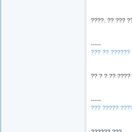
????. ?? ??? ?
-----
??? ?? ?????? 
?? ? ? ?? ????
-----
??? ????? ???
?????? ???