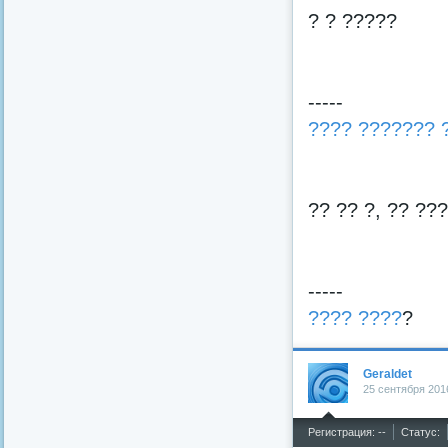
? ? ?????
-----
???? ??????? 
?? ?? ?, ?? ??
-----
???? ????
?
Geraldet
25 сентября 201
^
Регистрация: --
Статус: