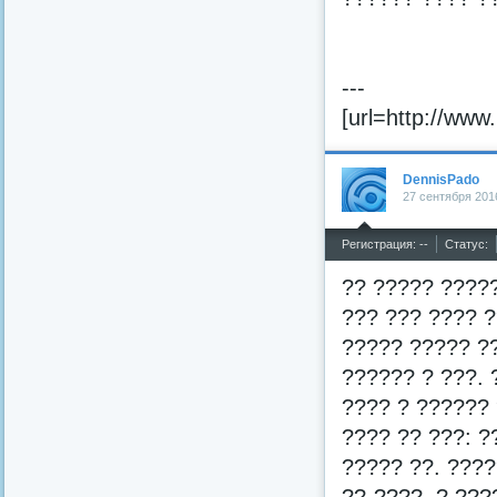
---
[url=http://www.h
DennisPado
27 сентября 201
^
Регистрация: --
Статус:
?? ????? ?????
??? ??? ???? ?
????? ????? ?
?????? ? ???. 
???? ? ?????? 
???? ?? ???: ?
????? ??. ????