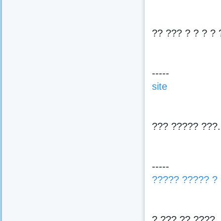
?? ??? ? ? ? ?
-----
site
??? ????? ???.
-----
????? ????? ?
? ??? ?? ????,