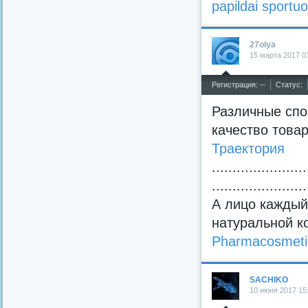
papildai sportu
27olya
15 марта 2017 0
^
Регистрация: --
Статус:
Различные спо
качество това
Траектория
.......................
.......................
А лицо каждый
натуральной к
Pharmacosmeti
SACHIKO
10 июня 2017 15