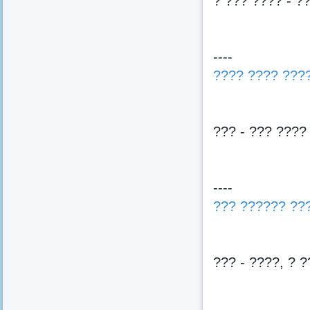
? ??? ???? - ?
----
???? ???? ???
??? - ??? ????
----
??? ?????? ??
??? - ????, ? 