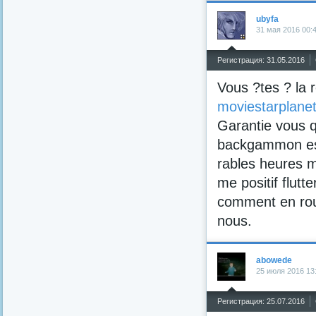
ubyfa
31 мая 2016 00:
^
Регистрация: 31.05.2016
Vous ?tes ? la 
moviestarplane
Garantie vous q
backgammon est
rables heures m
me positif flut
comment en rout
nous.
abowede
25 июля 2016 13
^
Регистрация: 25.07.2016