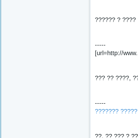
?????? ? ???? 
-----
[url=http://www.
??? ?? ????, ?
-----
??????? ?????
??, ?? ??? ? ?