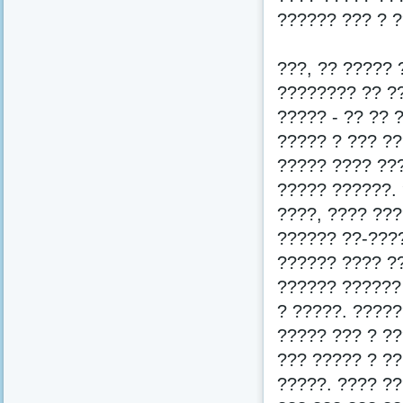
?????? ??? ? 
???, ?? ????? 
???????? ?? ??
????? - ?? ?? 
????? ? ??? ??
????? ???? ??
????? ??????. 
????, ???? ???
?????? ??-????
?????? ???? ??
?????? ??????
? ?????. ?????
????? ??? ? ?
??? ????? ? ??
?????. ???? ??