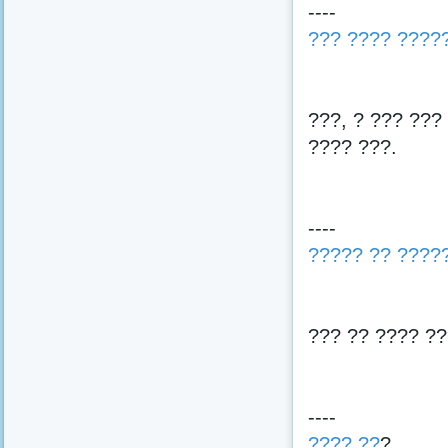
----
??? ???? ????
???, ? ??? ???
???? ???.
----
????? ?? ????
??? ?? ???? ??
----
???? ??
?