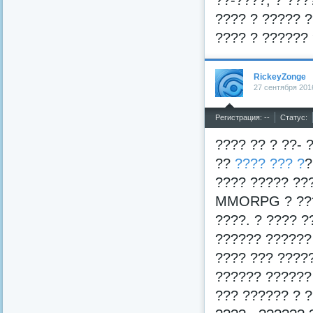
??-????, ? ???
???? ? ????? ?
???? ? ?????? 
RickeyZonge
27 сентября 201
^
Регистрация: --
Статус:
???? ?? ? ??- 
??
???? ??? ?
?
???? ????? ???
MMORPG ? ??? 
????. ? ???? ?
?????? ?????? 
???? ??? ?????
?????? ?????? 
??? ?????? ? ?