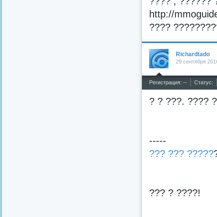
???? , ?????? 
http://mmoguid
???? ????????
Richardtado
29 сентября 201
^
Регистрация: --
Статус:
? ? ???. ???? 
-----
??? ??? ?????
??? ? ????!