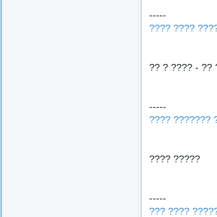
-----
???? ???? ???
?? ? ???? - ?? 
-----
???? ??????? 
???? ?????
-----
??? ???? ????