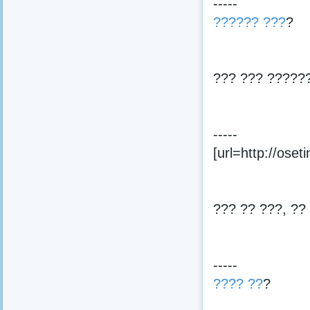
-----
?????? ???
?
??? ??? ?????
-----
[url=http://oseti
??? ?? ???, ??
-----
???? ??
?