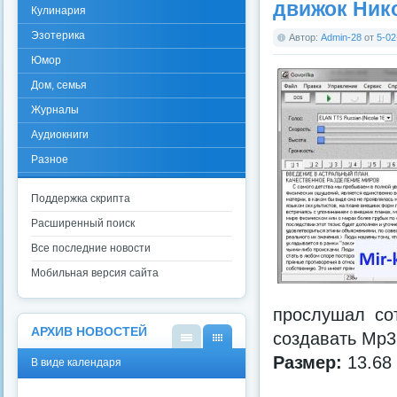
движок Ник
Кулинария
Эзотерика
Автор:
Admin-28
от
5-02
Юмор
Дом, семья
Журналы
Аудиокниги
Разное
Поддержка скрипта
Расширенный поиск
Все последние новости
Мобильная версия сайта
прослушал со
АРХИВ НОВОСТЕЙ
создавать Mp3
В
В
Размер:
13.68
В виде календаря
виде
виде
списк
кален
а
даря