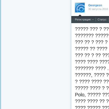
Georgesn
30 августа 2016 
^
Регистрация: --
Статус:
????? ??? ? ??
??????? ????? 
??? ?? ? ??? ?
????? ?? ????
??? ?? ? ?? ??
???? ???? ????
??????? ???? .
??????, ???? ?
? ???? ???? ??
????? ???? ? ?
Polo, ????? ??
???? ???? ?? ?
???? ????? ???