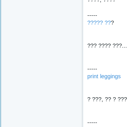
-----
????? ??
?
??? ???? ???..
-----
print leggings
? ???, ?? ? ??
-----