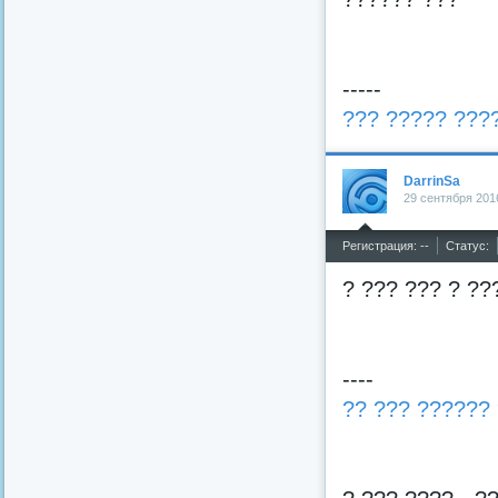
-----
??? ????? ???
DarrinSa
29 сентября 201
^
Регистрация: --
Статус:
? ??? ??? ? ??
----
?? ??? ?????? 