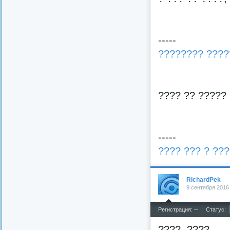
-----
???????? ????
???? ?? ????? 
-----
???? ??? ? ???
RichardPek
9 сентября 2016
^
Регистрация: --
Статус:
????, ????