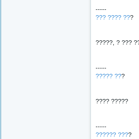
-----
??? ???? ??
?
?????, ? ??? ?
-----
????? ??
?
???? ?????
-----
?????? ???
?